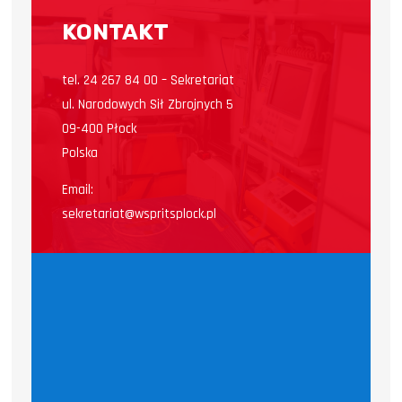
KONTAKT
tel. 24 267 84 00 – Sekretariat
ul. Narodowych Sił Zbrojnych 5
09-400 Płock
Polska
Email:
sekretariat@wspritsplock.pl