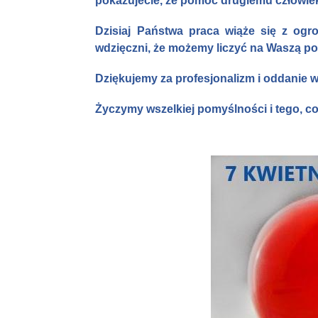
pokazujecie, że pomoc drugiemu człowiek
Dzisiaj Państwa praca wiąże się z ogr
wdzięczni, że możemy liczyć na Waszą 
Dziękujemy za profesjonalizm i oddanie w
Życzymy wszelkiej pomyślności i tego, c