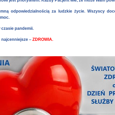
owi jest priorytetem. Każdy Pacjent wie, że może Wam pow
omną odpowiedzialnością za ludzkie życie. Wszyscy do
pomoc.
 czasie pandemii.
o najcenniejsze –
ZDROWIA.