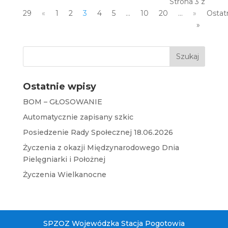
Strona 3 z
29
«
1
2
3
4
5
...
10
20
...
»
Ostat
»
Ostatnie wpisy
BOM – GŁOSOWANIE
Automatycznie zapisany szkic
Posiedzenie Rady Społecznej 18.06.2026
Życzenia z okazji Międzynarodowego Dnia
Pielęgniarki i Położnej
Życzenia Wielkanocne
SPZOZ Wojewódzka Stacja Pogotowia